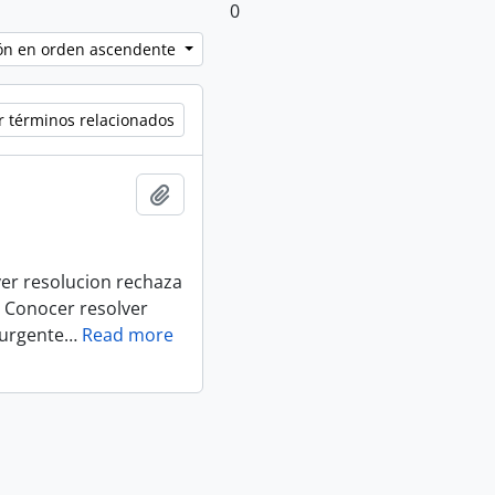
0
ción en orden ascendente
r términos relacionados
Añadir al portapapeles
er resolucion rechaza
. Conocer resolver
 urgente
…
Read more