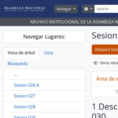
Skip to main content
Búsqueda
Search options
Navegar
ARCHIVO INSTITUCIONAL DE LA ASAMBLEA 
Sesion
Navegar Lugares:
Related Des
Vista de árbol
Lista
Otros idi
Búsqueda
...
Área de 
Sesion 026 A
T
Sesion 027
1 Desc
Sesion 028
030
Sesion 029