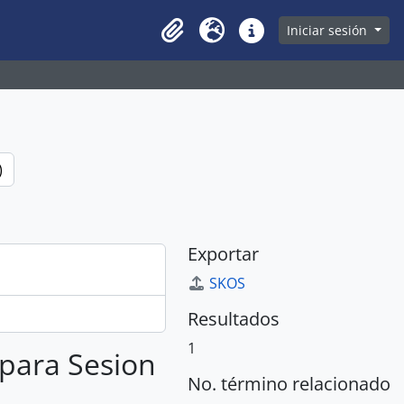
owse page
Iniciar sesión
Clipboard
Idioma
Enlaces rápidos
)
Exportar
SKOS
Resultados
1
 para Sesion
No. término relacionado