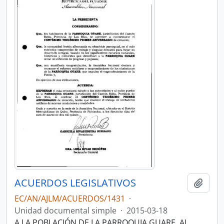
ACUERDOS LEGISLATIVOS
Añadi
EC/AN/AJLM/ACUERDOS/1431
·
Unidad documental simple
·
2015-03-18
A LA POBLACIÓN DE LA PARROQUIA GUARE, AL