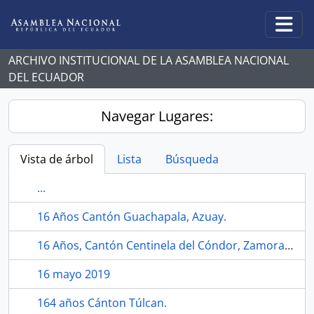
Skip to main content
Togg
ARCHIVO INSTITUCIONAL DE LA ASAMBLEA NACIONAL
DEL ECUADOR
Navegar Lugares:
Vista de árbol
Lista
Búsqueda
...
16 Años Cantón Guachapala, Azuay.
16 Años, Cantón Centinela del Cóndor, Zamora Chinchipe.
16 mayo 2019
164 años Cánton Túlcan.