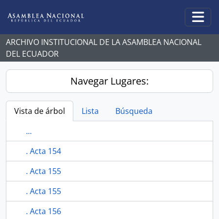
Skip to main content
Togg
ARCHIVO INSTITUCIONAL DE LA ASAMBLEA NACIONAL
DEL ECUADOR
Navegar Lugares:
Vista de árbol
Lista
Búsqueda
...
. Acta 154
. Acta 155
. Acta 155
. Acta 156