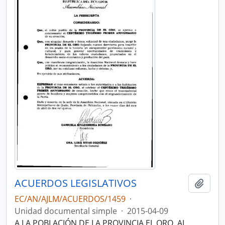
ACUERDOS LEGISLATIVOS
Añadi
EC/AN/AJLM/ACUERDOS/1459
·
Unidad documental simple
·
2015-04-09
A LA POBLACIÓN DE LA PROVINCIA EL ORO, AL