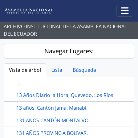
Skip to main content
Togg
ARCHIVO INSTITUCIONAL DE LA ASAMBLEA NACIONAL
DEL ECUADOR
Navegar Lugares:
Vista de árbol
Lista
Búsqueda
...
13 Años Diario la Hora, Quevedo, Los Ríos.
13 años, Cantón Jama, Manabí.
131 AÑOS CANTÓN MONTALVO.
131 AÑOS PROVINCIA BOLIVAR.