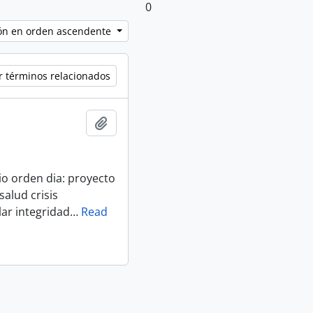
0
ción en orden ascendente
r términos relacionados
Añadir al portapapeles
io orden dia: proyecto
alud crisis
lar integridad
…
Read