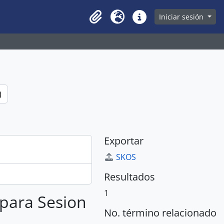
owse page
Iniciar sesión
Clipboard
Idioma
Enlaces rápidos
)
Exportar
SKOS
Resultados
1
 para Sesion
No. término relacionado