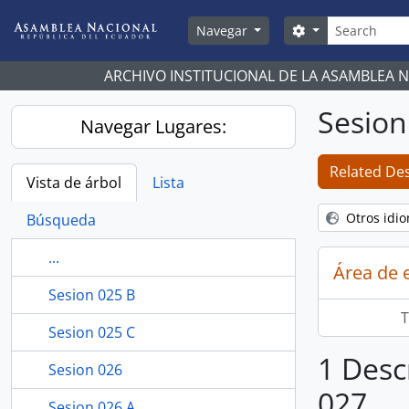
Skip to main content
Búsqueda
Search options
Navegar
ARCHIVO INSTITUCIONAL DE LA ASAMBLEA 
Sesion
Navegar Lugares:
Related Des
Vista de árbol
Lista
Otros idi
Búsqueda
...
Área de 
Sesion 025 B
T
Sesion 025 C
1 Desc
Sesion 026
027
Sesion 026 A