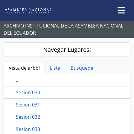
Skip to main content
Togg
ARCHIVO INSTITUCIONAL DE LA ASAMBLEA NACIONAL
DEL ECUADOR
Navegar Lugares:
Vista de árbol
Lista
Búsqueda
...
Sesion 030
Sesion 031
Sesion 032
Sesion 033