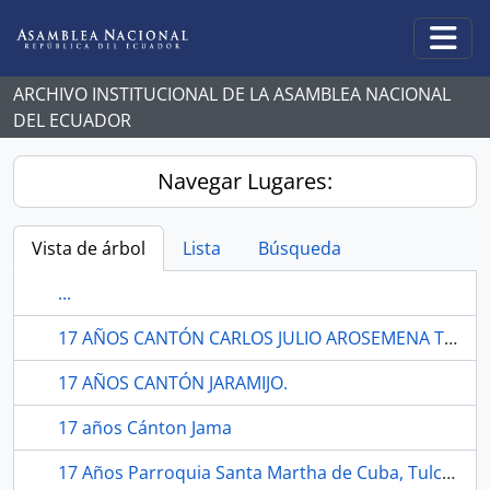
Skip to main content
Togg
ARCHIVO INSTITUCIONAL DE LA ASAMBLEA NACIONAL
DEL ECUADOR
Navegar Lugares:
Vista de árbol
Lista
Búsqueda
...
17 AÑOS CANTÓN CARLOS JULIO AROSEMENA TOLA.
17 AÑOS CANTÓN JARAMIJO.
17 años Cánton Jama
17 Años Parroquia Santa Martha de Cuba, Tulcán.