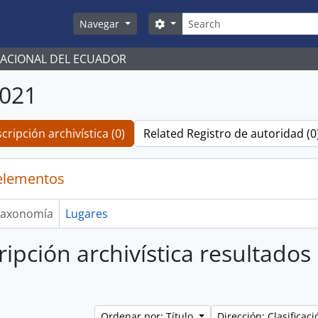
Búsqueda
Search options
Navegar
NACIONAL DEL ECUADOR
2021
cripción archivística (0)
Related Registro de autoridad (0
elementos
axonomía
Lugares
ripción archivística resultados
Ordenar por: Título
Dirección: Clasifica