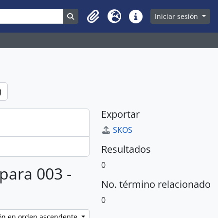
Search in browse page
Iniciar sesión
Clipboard
Idioma
Enlaces rápidos
)
Exportar
SKOS
Resultados
0
 para 003 -
No. término relacionado
0
ción en orden ascendente