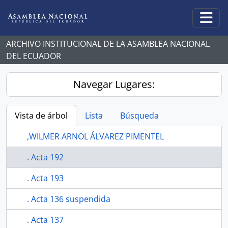
Skip to main content
Togg
ARCHIVO INSTITUCIONAL DE LA ASAMBLEA NACIONAL
DEL ECUADOR
Navegar Lugares:
Vista de árbol
Lista
Búsqueda
,WILMER ARNOL ÁLVAREZ PIMENTEL
. Acta 192
. Acta 193
. Acta 136 suspendida
. Acta 137