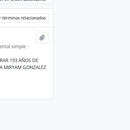
r términos relacionados
Añadir al portapapeles
ntal simple
·
RAR 193 AÑOS DE
TA MIRYAM GONZALEZ