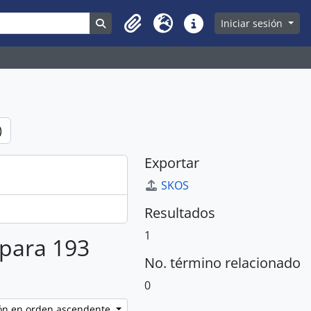
Search in browse page
Iniciar sesión
Clipboard
Idioma
Enlaces rápidos
)
Exportar
SKOS
Resultados
1
 para 193
No. término relacionado
0
ción en orden ascendente