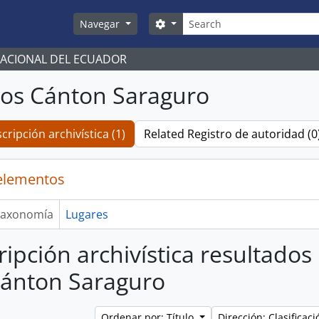
Búsqueda
Search options
Navegar
NACIONAL DEL ECUADOR
os Cánton Saraguro
cripción archivística (1)
Related Registro de autoridad (0
elementos
axonomía
Lugares
ripción archivística resultados
ánton Saraguro
Ordenar por: Título
Dirección: Clasifica