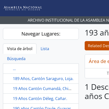
Skip to main content
ARCHIVO INSTITUCIONAL DE LA ASAMBLEA 
193 añ
Navegar Lugares:
Related Des
Vista de árbol
Lista
Búsqueda
Área de 
...
T
189 Años, Cantón Saraguro, Loja.
1 Desc
19 Años Cantón Cumandá, Chimborazo.
años C
19 Años Cantón Déleg, Cañar.
190 años Cantón Daule, Guayas