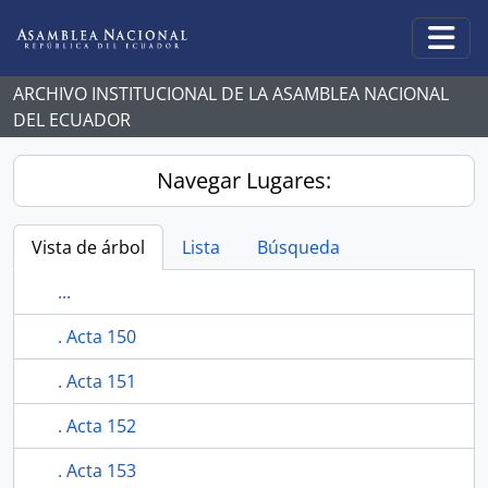
Skip to main content
Togg
ARCHIVO INSTITUCIONAL DE LA ASAMBLEA NACIONAL
DEL ECUADOR
Navegar Lugares:
Vista de árbol
Lista
Búsqueda
...
. Acta 150
. Acta 151
. Acta 152
. Acta 153