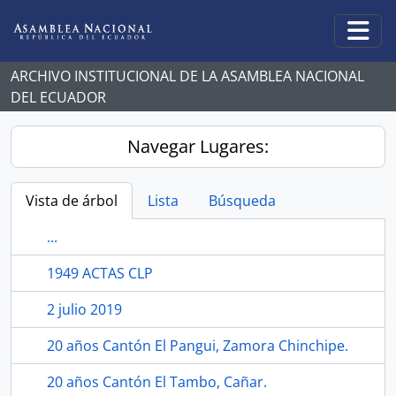
Skip to main content
Togg
ARCHIVO INSTITUCIONAL DE LA ASAMBLEA NACIONAL
DEL ECUADOR
Navegar Lugares:
Vista de árbol
Lista
Búsqueda
...
1949 ACTAS CLP
2 julio 2019
20 años Cantón El Pangui, Zamora Chinchipe.
20 años Cantón El Tambo, Cañar.