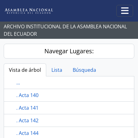
Skip to main content
Togg
ARCHIVO INSTITUCIONAL DE LA ASAMBLEA NACIONAL
DEL ECUADOR
Navegar Lugares:
Vista de árbol
Lista
Búsqueda
...
. Acta 140
. Acta 141
. Acta 142
. Acta 144