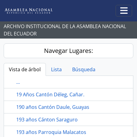
Skip to main content
Togg
ARCHIVO INSTITUCIONAL DE LA ASAMBLEA NACIONAL
DEL ECUADOR
Navegar Lugares:
Vista de árbol
Lista
Búsqueda
...
19 Años Cantón Déleg, Cañar.
190 años Cantón Daule, Guayas
193 años Cánton Saraguro
193 años Parroquia Malacatos