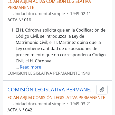
EC AN ABJLM ACTAS COMISIÓN LEGISLATIVA
PERMANENTE
·
Unidad documental simple
·
1949-02-11
ACTA Nº 016
El H. Córdova solicita que en la Codificación del
Código Civil, se introduzca la Ley de
Matrimonio Civil; el H. Martínez opina que la
Ley contiene cantidad de disposiciones de
procedimiento que no corresponden a Código
Civil; el H. Córdova
…
Read more
COMISIÓN LEGISLATIVA PERMANENTE 1949
COMISIÓN LEGISLATIVA PERMANENTE 1949
Añadi
EC AN ABJLM COMISIÓN LEGISLATIVA PERMANENTE
·
Unidad documental simple
·
1949-03-21
ACTA N.º 042