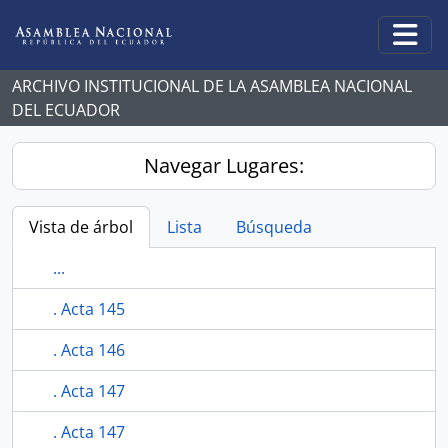
Skip to main content
Togg
ARCHIVO INSTITUCIONAL DE LA ASAMBLEA NACIONAL
DEL ECUADOR
Navegar Lugares:
Vista de árbol
Lista
Búsqueda
...
. Acta 145
. Acta 146
. Acta 147
. Acta 147