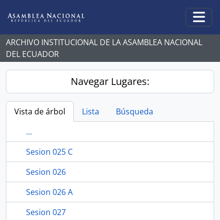
Skip to main content
Togg
ARCHIVO INSTITUCIONAL DE LA ASAMBLEA NACIONAL
DEL ECUADOR
Navegar Lugares:
Vista de árbol
Lista
Búsqueda
...
Sesion 025 C
Sesion 026
Sesion 026 A
Sesion 027