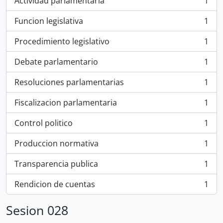
Actividad parlamentaria
1
, 1 resultados
Funcion legislativa
1
, 1 resultados
Procedimiento legislativo
1
, 1 resultados
Debate parlamentario
1
, 1 resultados
Resoluciones parlamentarias
1
, 1 resultados
Fiscalizacion parlamentaria
1
, 1 resultados
Control politico
1
, 1 resultados
Produccion normativa
1
, 1 resultados
Transparencia publica
1
, 1 resultados
Rendicion de cuentas
1
, 1 resultados
Sesion 028