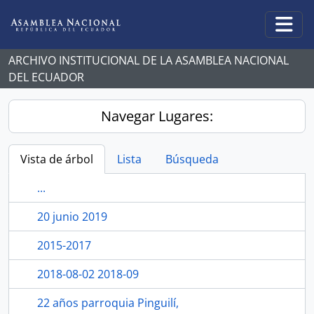
Skip to main content
Togg
ARCHIVO INSTITUCIONAL DE LA ASAMBLEA NACIONAL
DEL ECUADOR
Navegar Lugares:
Vista de árbol
Lista
Búsqueda
...
20 junio 2019
2015-2017
2018-08-02 2018-09
22 años parroquia Pinguilí,