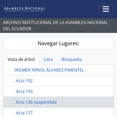
Skip to main content
Togg
ARCHIVO INSTITUCIONAL DE LA ASAMBLEA NACIONAL
DEL ECUADOR
Navegar Lugares:
Vista de árbol
Lista
Búsqueda
,WILMER ARNOL ÁLVAREZ PIMENTEL
. Acta 192
. Acta 193
. Acta 136 suspendida
. Acta 137