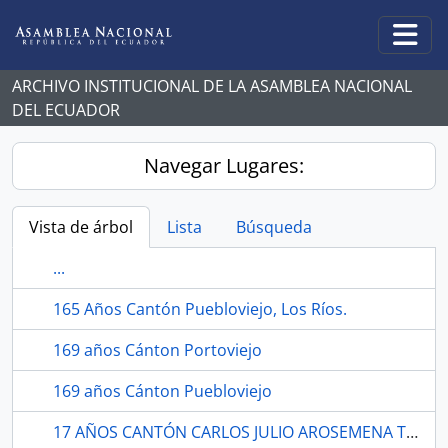
Skip to main content
Togg
ARCHIVO INSTITUCIONAL DE LA ASAMBLEA NACIONAL
DEL ECUADOR
Navegar Lugares:
Vista de árbol
Lista
Búsqueda
...
165 Años Cantón Puebloviejo, Los Ríos.
169 años Cánton Portoviejo
169 años Cánton Puebloviejo
17 AÑOS CANTÓN CARLOS JULIO AROSEMENA TOLA.