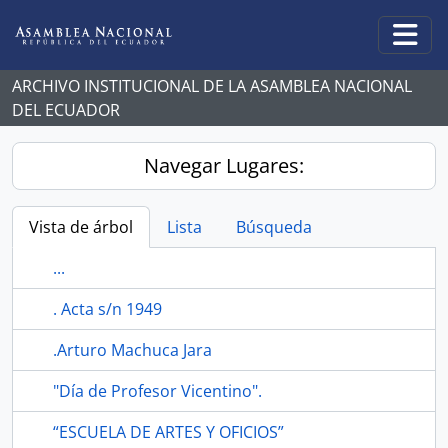
Skip to main content
Togg
ARCHIVO INSTITUCIONAL DE LA ASAMBLEA NACIONAL
DEL ECUADOR
Navegar Lugares:
Vista de árbol
Lista
Búsqueda
...
. Acta s/n 1949
.Arturo Machuca Jara
"Día de Profesor Vicentino".
“ESCUELA DE ARTES Y OFICIOS”