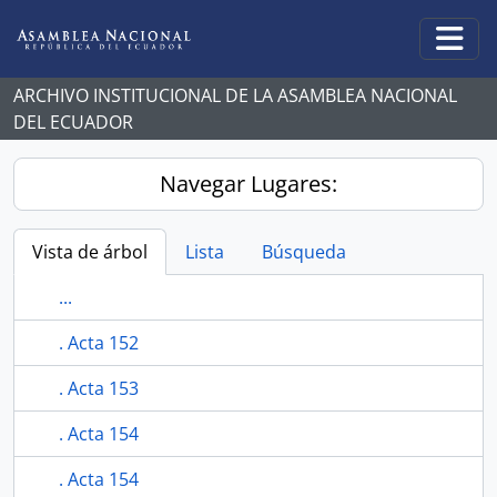
Skip to main content
Togg
ARCHIVO INSTITUCIONAL DE LA ASAMBLEA NACIONAL
DEL ECUADOR
Navegar Lugares:
Vista de árbol
Lista
Búsqueda
...
. Acta 152
. Acta 153
. Acta 154
. Acta 154