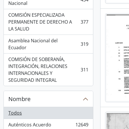
, 434 resultados
Nacional
COMISIÓN ESPECIALIZADA
PERMANENTE DE DERECHO A
377
, 377 resultados
LA SALUD
Asamblea Nacional del
319
, 319 resultados
Ecuador
COMISIÓN DE SOBERANÍA,
INTEGRACIÓN, RELACIONES
311
, 311 resultados
INTERNACIONALES Y
SEGURIDAD INTEGRAL
Nombre
Todos
Auténticos Acuerdo
12649
, 12649 resultados