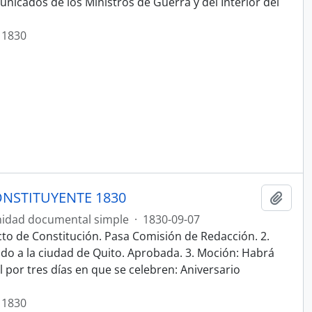
nicados de los Ministros de Guerra y del Interior del
 1830
NSTITUYENTE 1830
Añadi
idad documental simple
·
1830-09-07
cto de Constitución. Pasa Comisión de Redacción. 2.
ado a la ciudad de Quito. Aprobada. 3. Moción: Habrá
por tres días en que se celebren: Aniversario
 1830