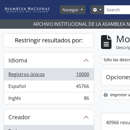
Skip to main content
Búsqueda
Search options
Navegar
ARCHIVO INSTITUCIONAL DE LA ASAMBLEA 
Mo
Restringir resultados por:
Descrip
Idioma
Remove filter:
Sólo las desc
Registros únicos
10000
Opcione
, 10000 resultados
Español
45766
, 45766 resultados
Imprimir v
Inglés
86
, 86 resultados
Creador
40966 resu