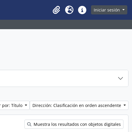
owse page
Iniciar sesión
Clipboard
Idioma
Enlaces rápidos
 por: Título
Dirección: Clasificación en orden ascendente
Muestra los resultados con objetos digitales