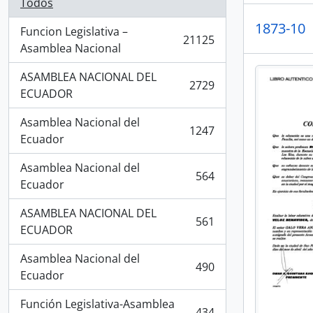
Todos
1873-10
Funcion Legislativa –
21125
, 21125 resultados
Asamblea Nacional
ASAMBLEA NACIONAL DEL
2729
, 2729 resultados
ECUADOR
Asamblea Nacional del
1247
, 1247 resultados
Ecuador
Asamblea Nacional del
564
, 564 resultados
Ecuador
ASAMBLEA NACIONAL DEL
561
, 561 resultados
ECUADOR
Asamblea Nacional del
490
, 490 resultados
Ecuador
Función Legislativa-Asamblea
434