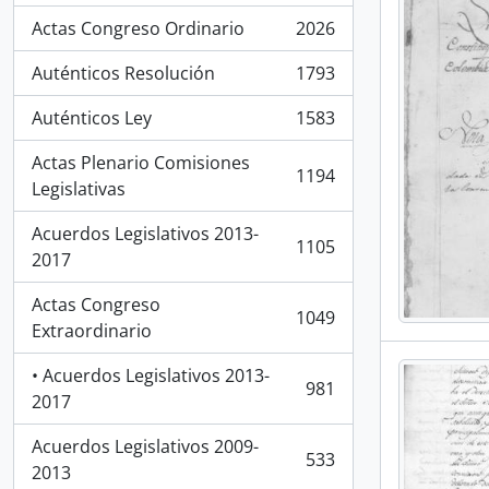
Actas Congreso Ordinario
2026
, 2026 resultados
Auténticos Resolución
1793
, 1793 resultados
Auténticos Ley
1583
, 1583 resultados
Actas Plenario Comisiones
1194
, 1194 resultados
Legislativas
Acuerdos Legislativos 2013-
1105
, 1105 resultados
2017
Actas Congreso
1049
, 1049 resultados
Extraordinario
• Acuerdos Legislativos 2013-
981
, 981 resultados
2017
Acuerdos Legislativos 2009-
533
, 533 resultados
2013