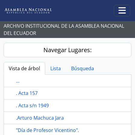
Skip to main content
Togg
ARCHIVO INSTITUCIONAL DE LA ASAMBLEA NACIONAL
DEL ECUADOR
Navegar Lugares:
Vista de árbol
Lista
Búsqueda
...
. Acta 157
. Acta s/n 1949
.Arturo Machuca Jara
"Día de Profesor Vicentino".