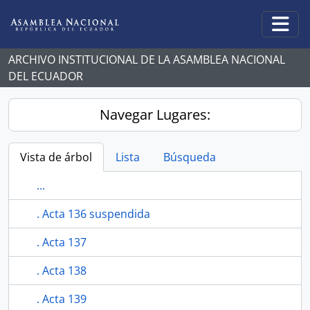
Skip to main content
Togg
ARCHIVO INSTITUCIONAL DE LA ASAMBLEA NACIONAL
DEL ECUADOR
Navegar Lugares:
Vista de árbol
Lista
Búsqueda
...
. Acta 136 suspendida
. Acta 137
. Acta 138
. Acta 139