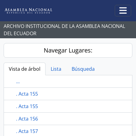
Skip to main content
Togg
ARCHIVO INSTITUCIONAL DE LA ASAMBLEA NACIONAL
DEL ECUADOR
Navegar Lugares:
Vista de árbol
Lista
Búsqueda
...
. Acta 155
. Acta 155
. Acta 156
. Acta 157