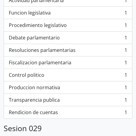
Actividad parlamentaria
1
, 1 resultados
Funcion legislativa
1
, 1 resultados
Procedimiento legislativo
1
, 1 resultados
Debate parlamentario
1
, 1 resultados
Resoluciones parlamentarias
1
, 1 resultados
Fiscalizacion parlamentaria
1
, 1 resultados
Control politico
1
, 1 resultados
Produccion normativa
1
, 1 resultados
Transparencia publica
1
, 1 resultados
Rendicion de cuentas
1
, 1 resultados
Sesion 029