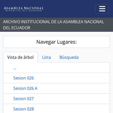
Skip to main content
Togg
ARCHIVO INSTITUCIONAL DE LA ASAMBLEA NACIONAL
DEL ECUADOR
Navegar Lugares:
Vista de árbol
Lista
Búsqueda
...
Sesion 026
Sesion 026 A
Sesion 027
Sesion 028