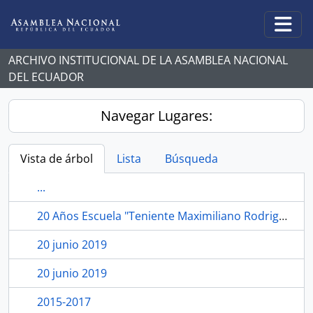
Skip to main content
Togg
ARCHIVO INSTITUCIONAL DE LA ASAMBLEA NACIONAL
DEL ECUADOR
Navegar Lugares:
Vista de árbol
Lista
Búsqueda
...
20 Años Escuela "Teniente Maximiliano Rodriguez", Guaranda, Bolívar.
20 junio 2019
20 junio 2019
2015-2017