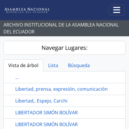
Skip to main content
Togg
ARCHIVO INSTITUCIONAL DE LA ASAMBLEA NACIONAL
DEL ECUADOR
Navegar Lugares:
Vista de árbol
Lista
Búsqueda
...
Libertad, prensa, expresión, comunicación
Libertad,. Espejo, Carchi
LIBERTADOR SIMÓN BOLÍVAR
LIBERTADOR SIMÓN BOLÍVAR