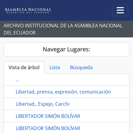
Skip to main content
Togg
ARCHIVO INSTITUCIONAL DE LA ASAMBLEA NACIONAL
DEL ECUADOR
Navegar Lugares:
Vista de árbol
Lista
Búsqueda
...
Libertad, prensa, expresión, comunicación
Libertad,. Espejo, Carchi
LIBERTADOR SIMÓN BOLÍVAR
LIBERTADOR SIMÓN BOLÍVAR