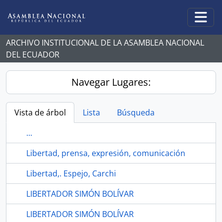
Skip to main content
Togg
ARCHIVO INSTITUCIONAL DE LA ASAMBLEA NACIONAL
DEL ECUADOR
Navegar Lugares:
Vista de árbol
Lista
Búsqueda
...
Libertad, prensa, expresión, comunicación
Libertad,. Espejo, Carchi
LIBERTADOR SIMÓN BOLÍVAR
LIBERTADOR SIMÓN BOLÍVAR