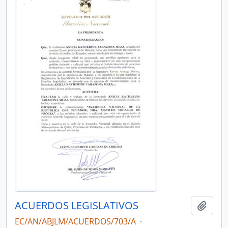
ACUERDOS LEGISLATIVOS
Añadi
EC/AN/ABJLM/ACUERDOS/703/A
·