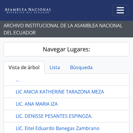
Skip to main content
Togg
ARCHIVO INSTITUCIONAL DE LA ASAMBLEA NACIONAL
DEL ECUADOR
Navegar Lugares:
Vista de árbol
Lista
Búsqueda
...
LIC ANICIA KATHERINE TARAZONA MEZA
LIC. ANA MARIA IZA
LIC. DENISSE PESANTES ESPINOZA.
LIC. Eitel Eduardo Banegas Zambrano