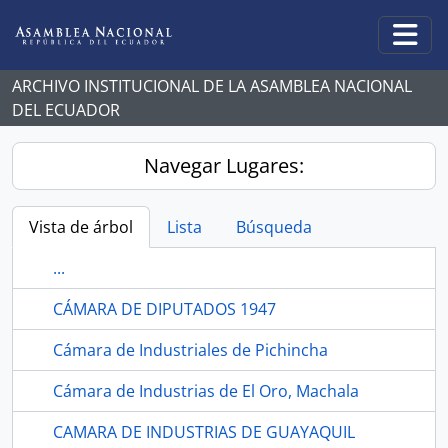
Skip to main content
Togg
ARCHIVO INSTITUCIONAL DE LA ASAMBLEA NACIONAL
DEL ECUADOR
Navegar Lugares:
Vista de árbol
Lista
Búsqueda
...
CÁMARA DE DIPUTADOS 1947
Cámara de Industriales de Pichincha
Cámara de Industrias de El Oro, Machala
CAMARA DE INDUSTRIAS DE GUAYAQUIL