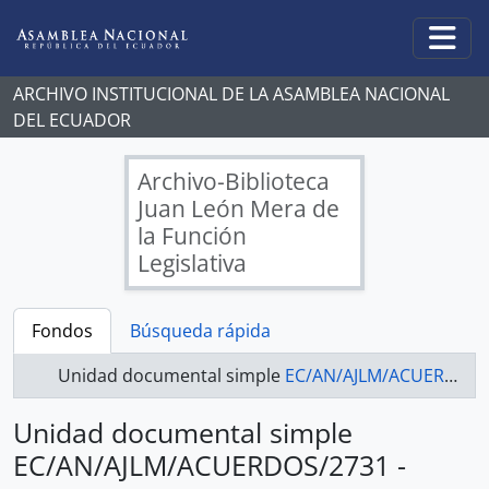
Skip to main content
Togg
ARCHIVO INSTITUCIONAL DE LA ASAMBLEA NACIONAL
DEL ECUADOR
Archivo-Biblioteca
Juan León Mera de
la Función
Legislativa
Fondos
Búsqueda rápida
Unidad documental simple
EC/AN/AJLM/ACUERDOS/2731 - ACUERDOS LEGISLATIVOS
Unidad documental simple
EC/AN/AJLM/ACUERDOS/2731 -