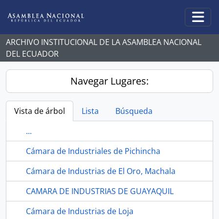
Skip to main content
Togg
ARCHIVO INSTITUCIONAL DE LA ASAMBLEA NACIONAL
DEL ECUADOR
Navegar Lugares:
Vista de árbol
Lista
Búsqueda
...
Cámara de Industriales de Pichincha
Cámara de Industrias de El Oro, Machala
CAMARA DE INDUSTRIAS DE GUAYAQUIL
Cámara de Industrias de Loja