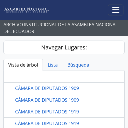
Skip to main content
Togg
ARCHIVO INSTITUCIONAL DE LA ASAMBLEA NACIONAL
DEL ECUADOR
Navegar Lugares:
Vista de árbol
Lista
Búsqueda
...
CÁMARA DE DIPUTADOS 1909
CÁMARA DE DIPUTADOS 1909
CÁMARA DE DIPUTADOS 1919
CÁMARA DE DIPUTADOS 1919