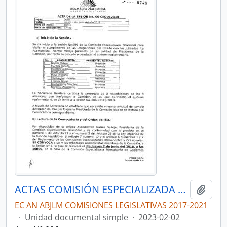
ACTAS COMISIÓN ESPECIALIZADA OCASIONAL POR LA VERDAD, JUSTICIA Y LA LUCHA CONTRA LA CORRUPCIÓN, EN EL CASO “EL GRAN PADRINO”
Añadi
EC AN ABJLM COMISIONES LEGISLATIVAS 2017-2021
·
Unidad documental simple
·
2023-02-02