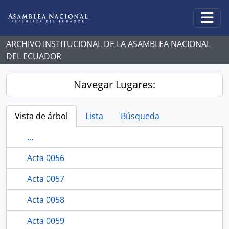
Skip to main content
Togg
ARCHIVO INSTITUCIONAL DE LA ASAMBLEA NACIONAL
DEL ECUADOR
Navegar Lugares:
Vista de árbol
Lista
Búsqueda
...
Acta 0056
Acta 0057
Acta 0058
Acta 0059