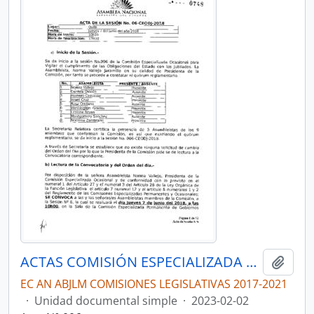
ACTAS COMISIÓN ESPECIALIZADA OCASIONAL POR LA VERDAD, JUSTICIA Y LA LUCHA CONTRA LA CORRUPCIÓN, EN EL CASO “EL GRAN PADRINO”
Añadi
EC AN ABJLM COMISIONES LEGISLATIVAS 2017-2021
·
Unidad documental simple
·
2023-02-02