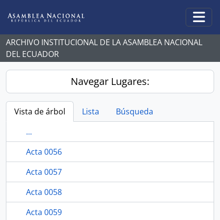
Skip to main content
Togg
ARCHIVO INSTITUCIONAL DE LA ASAMBLEA NACIONAL
DEL ECUADOR
Navegar Lugares:
Vista de árbol
Lista
Búsqueda
...
Acta 0056
Acta 0057
Acta 0058
Acta 0059