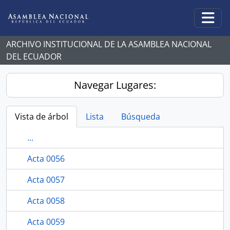
Skip to main content
Togg
ARCHIVO INSTITUCIONAL DE LA ASAMBLEA NACIONAL
DEL ECUADOR
Navegar Lugares:
Vista de árbol
Lista
Búsqueda
...
Acta 0056
Acta 0057
Acta 0058
Acta 0059