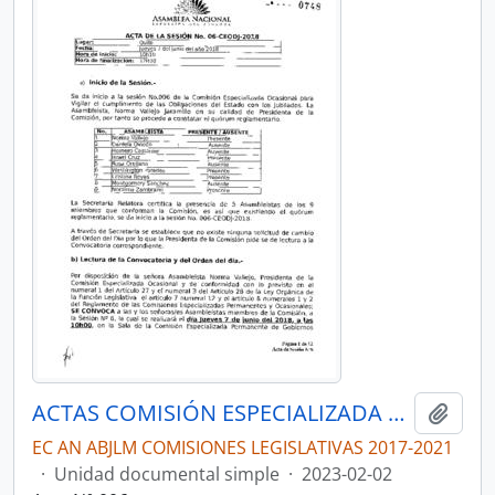
ACTAS COMISIÓN ESPECIALIZADA OCASIONAL POR LA VERDAD, JUSTICIA Y LA LUCHA CONTRA LA CORRUPCIÓN, EN EL CASO “EL GRAN PADRINO”
Añadi
EC AN ABJLM COMISIONES LEGISLATIVAS 2017-2021
·
Unidad documental simple
·
2023-02-02