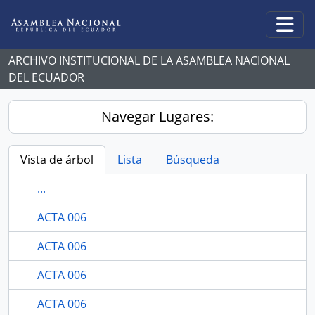
Skip to main content
Togg
ARCHIVO INSTITUCIONAL DE LA ASAMBLEA NACIONAL
DEL ECUADOR
Navegar Lugares:
Vista de árbol
Lista
Búsqueda
...
ACTA 006
ACTA 006
ACTA 006
ACTA 006