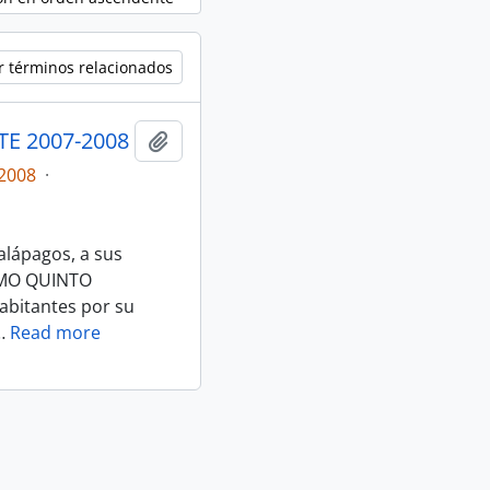
r términos relacionados
E 2007-2008
Añadir al portapapeles
2008
·
alápagos, a sus
SIMO QUINTO
habitantes por su
…
Read more