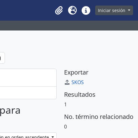
owse page
Iniciar sesión
Clipboard
Idioma
Enlaces rápidos
)
Exportar
SKOS
Resultados
1
 para
No. término relacionado
0
ción en orden ascendente