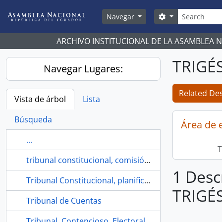
Skip to main content
Búsqueda
Search options
Navegar
ARCHIVO INSTITUCIONAL DE LA ASAMBLEA 
TRIGÉ
Navegar Lugares:
Related Des
Vista de árbol
Lista
Búsqueda
Área de 
...
T
tribunal constitucional, comisión general, acta 18, mesa 5
1 Desc
Tribunal Constitucional, planificación del grupo de trabajo
TRIGÉ
Tribunal de Cuentas
Tribunal, Contencioso, Electoral,