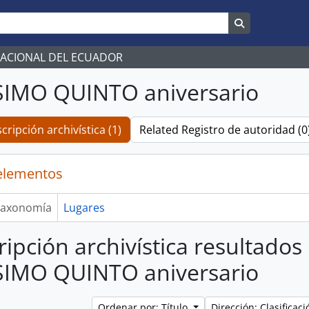
Search in br
NACIONAL DEL ECUADOR
SIMO QUINTO aniversario
cripción archivística (1)
Related Registro de autoridad (0
elementos
axonomía
Lugares
ripción archivística resultados
SIMO QUINTO aniversario
Ordenar por: Título
Dirección: Clasifica