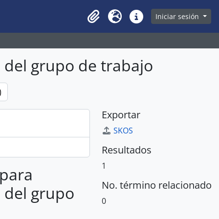
owse page
Iniciar sesión
Clipboard
Idioma
Enlaces rápidos
n del grupo de trabajo
)
Exportar
SKOS
Resultados
1
 para
No. término relacionado
n del grupo
0