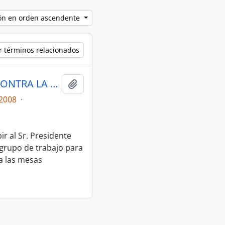
ción en orden ascendente
r términos relacionados
ACTAS MESA 8 DE JUSTICIA Y LUCHA CONTRA LA CORRUPCIÓN
Añadir al portapapeles
2008
·
r al Sr. Presidente
l grupo de trabajo para
ra las mesas