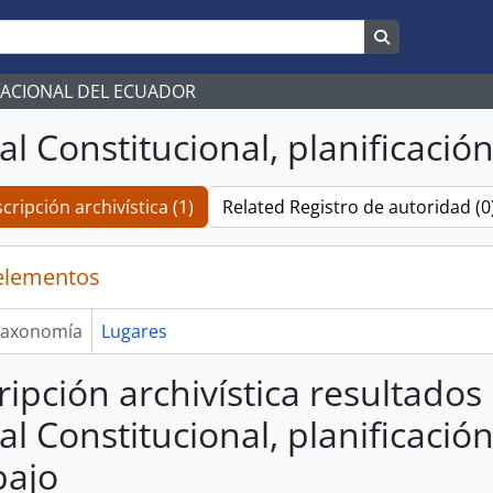
Search in br
NACIONAL DEL ECUADOR
al Constitucional, planificació
cripción archivística (1)
Related Registro de autoridad (0
elementos
axonomía
Lugares
ripción archivística resultados
al Constitucional, planificació
bajo