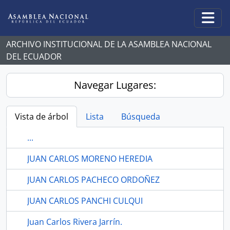
Skip to main content
Togg
ARCHIVO INSTITUCIONAL DE LA ASAMBLEA NACIONAL
DEL ECUADOR
Navegar Lugares:
Vista de árbol
Lista
Búsqueda
...
JUAN CARLOS MORENO HEREDIA
JUAN CARLOS PACHECO ORDOÑEZ
JUAN CARLOS PANCHI CULQUI
Juan Carlos Rivera Jarrín.