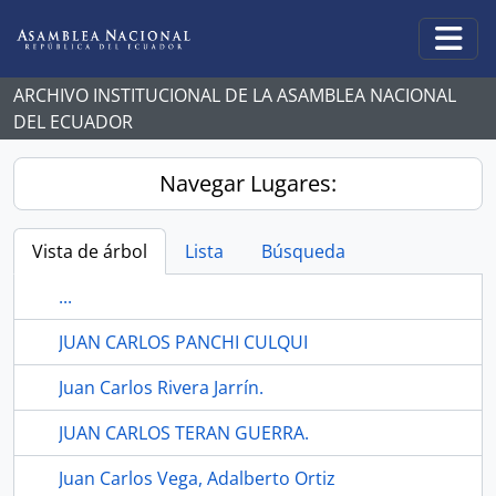
Skip to main content
Togg
ARCHIVO INSTITUCIONAL DE LA ASAMBLEA NACIONAL
DEL ECUADOR
Navegar Lugares:
Vista de árbol
Lista
Búsqueda
...
JUAN CARLOS PANCHI CULQUI
Juan Carlos Rivera Jarrín.
JUAN CARLOS TERAN GUERRA.
Juan Carlos Vega, Adalberto Ortiz