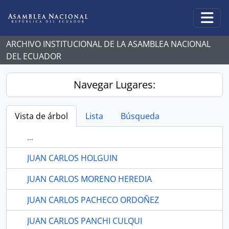
Skip to main content
Togg
ARCHIVO INSTITUCIONAL DE LA ASAMBLEA NACIONAL
DEL ECUADOR
Navegar Lugares:
Vista de árbol
Lista
Búsqueda
...
JUAN CARLOS HOLGUIN
JUAN CARLOS MORENO HEREDIA
JUAN CARLOS PACHECO ORDOÑEZ
JUAN CARLOS PANCHI CULQUI