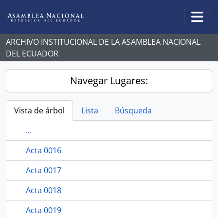
Skip to main content
Togg
ARCHIVO INSTITUCIONAL DE LA ASAMBLEA NACIONAL
DEL ECUADOR
Navegar Lugares:
Vista de árbol
Lista
Búsqueda
...
Acta 0016
Acta 0017
Acta 0018
Acta 0019