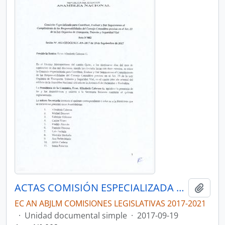
ACTAS COMISIÓN ESPECIALIZADA OCASIONAL DE LA LEY ORGÁNICA DE TRANSPORTE,TRÁNSITO Y SEGURIDAD VIAL.
Añadi
EC AN ABJLM COMISIONES LEGISLATIVAS 2017-2021
·
Unidad documental simple
·
2017-09-19