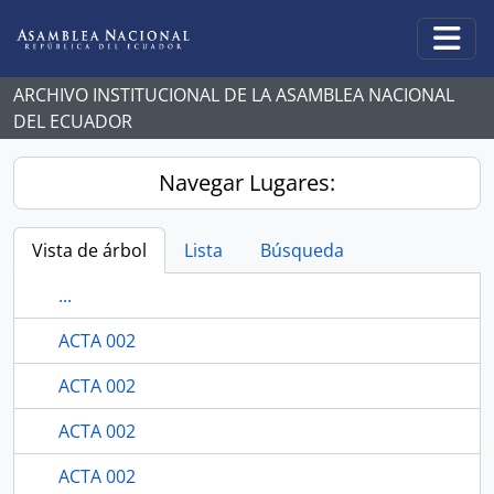
Skip to main content
Togg
ARCHIVO INSTITUCIONAL DE LA ASAMBLEA NACIONAL
DEL ECUADOR
Navegar Lugares:
Vista de árbol
Lista
Búsqueda
...
ACTA 002
ACTA 002
ACTA 002
ACTA 002