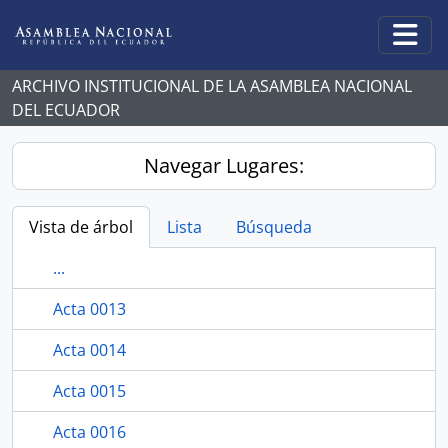
Skip to main content
Togg
ARCHIVO INSTITUCIONAL DE LA ASAMBLEA NACIONAL
DEL ECUADOR
Navegar Lugares:
Vista de árbol
Lista
Búsqueda
...
Acta 0013
Acta 0014
Acta 0015
Acta 0016