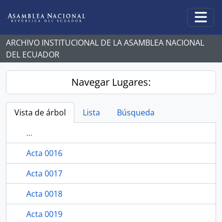
Skip to main content
Togg
ARCHIVO INSTITUCIONAL DE LA ASAMBLEA NACIONAL
DEL ECUADOR
Navegar Lugares:
Vista de árbol
Lista
Búsqueda
...
Acta 0016
Acta 0017
Acta 0018
Acta 0019