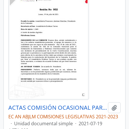
ACTAS COMISIÓN OCASIONAL PARA EL TRATAMIENTO DE LOS PROYECTOS DE ENMIENDAS Y REFORMAS CONSTITUCIONALES QUE CUENTEN CON DICTAMEN DE PROCEDIMIENTO DE LA CORTE CONSTITUCIONAL
Añadi
EC AN ABJLM COMISIONES LEGISLATIVAS 2021-2023
·
Unidad documental simple
·
2021-07-19