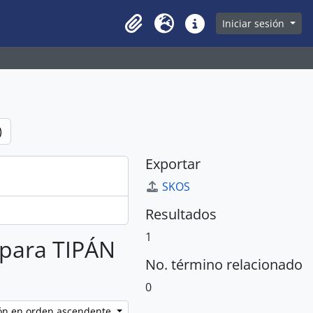
owse page
Iniciar sesión
Clipboard
Idioma
Enlaces rápidos
)
Exportar
SKOS
Resultados
1
s para TIPÁN
No. término relacionado
0
ción en orden ascendente