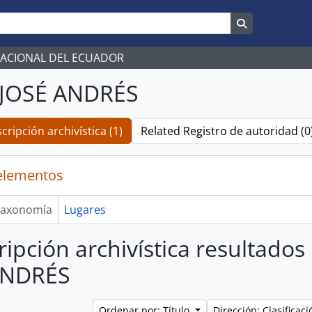
Search in br
NACIONAL DEL ECUADOR
 JOSÉ ANDRÉS
cripción archivística (1)
Related Registro de autoridad (0
elementos
axonomía
Lugares
ripción archivística resultado
ANDRÉS
Ordenar por: Título
Dirección: Clasifica