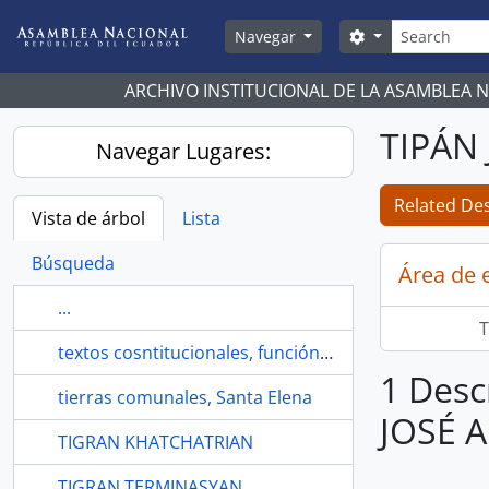
Skip to main content
Búsqueda
Search options
Navegar
ARCHIVO INSTITUCIONAL DE LA ASAMBLEA 
TIPÁN
Navegar Lugares:
Related Des
Vista de árbol
Lista
Búsqueda
Área de 
...
T
textos cosntitucionales, función legislativa
1 Desc
tierras comunales, Santa Elena
JOSÉ 
TIGRAN KHATCHATRIAN
TIGRAN TERMINASYAN